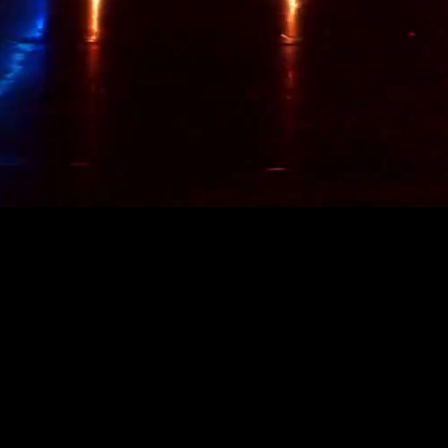
VA
Lumoavat, vaikuttavat ja d
kokonaisuuden näyttäv
tahtiin ja esiintyjien l
värejä, kuvioita ja mm. to