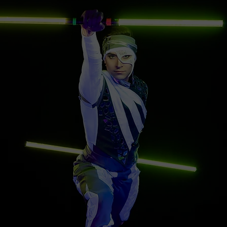
K
ITAITO
Valoartistit ovat 
tyvät kiehtovalla ja
ja valotait
valla näyttävä
trikkausakrobati
isuaaliset efektit,
kokemuksella
iat sekä dynaaminen
kansainvälisissä TV
 voidaan nähdä myös
yksityistilaisuuksi
sia stuntteja sekä
sirkusproduk
obatiaa.
Si
ÄMYS!
INN
ehkuneet mm. Asian