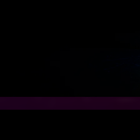
Games Launchin
Turkmenistanissa, Lev
Pepsi-kiertueella, uu
Malediiveilla, Suomen
Vuoden työpaikka - ga
100-vuotta tapahtum
Option Gaalasssa, Vuode
2017 sekä sadoissa y
konferensseissa sek
TUTU