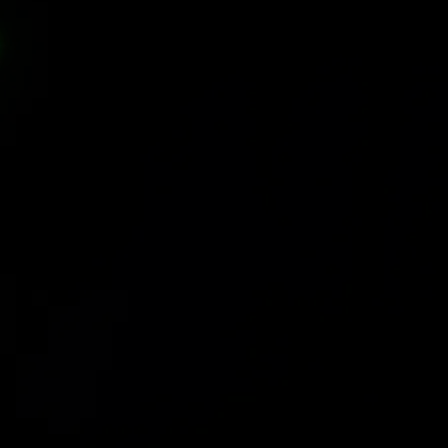
OKEMUS
oman alansa huippuja tuli-
een sekä notkeus-ja
an saralla yli 17 vuoden
. Esityksiä on nähty
-lähetyksissä, kiertueilla,
ssa, varieteissa ja suurissa
tioissa Abu Dhabista
ngaporeen.
OVAATIO!