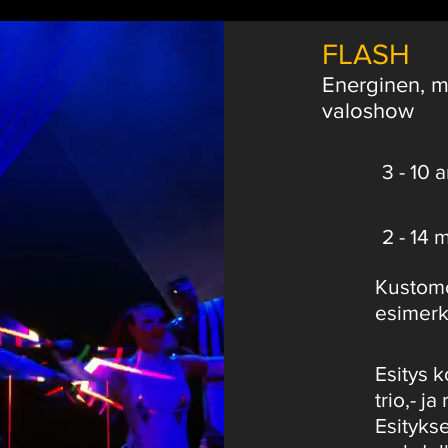
FLASH
Energinen, m
valoshow
3 - 10 a
2 - 14 
Kustomoi
esimerki
Esitys 
trio,- j
Esitykse