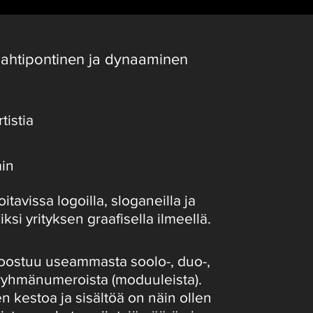
ahtipontinen ja dynaaminen
rtistia
min
tavissa logoilla, sloganeilla ja
ksi yrityksen graafisella ilmeellä.
koostuu u
seammasta s
oolo-, duo-,
a ryhmänumeroista (moduuleista).
n kestoa ja sisältöä on näin ollen