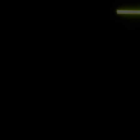
AMMATT
Valoesityksissä yhdis
omaperäisellä ta
välinemanipulaatio,v
taidokkaat koreograf
musiikki. Esityksissä
huikeita akrobaatti
notkeusakr
WOW-EL
Valoesitykset ovat h