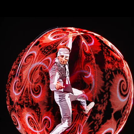
elämyksen ja unohtumattoman kokemuksen