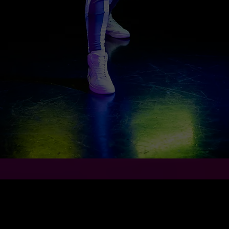
Uuden ja innov
g seremoniassa
tekniikan avul
in maailman cupissa,
yhdistää visuaaleja
den vuoden gaalassa,
muotoja
- pi
 Jääkiekkogaalassa,
erikoisvalmisteis
alassa, Messukeskus
sloganeita, valo
assa, Kauppalehden
nimikirjaimia,
n toimisto - gaalassa
esimerkiksi yrityk
ritystapahtumissa,
Vain mielik
ä lanseerauksissa!
STU LUMOAVIIN ESITY