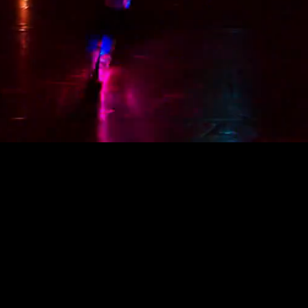
LOESITYK
ynaamisella musiikilla rytmitetyt valoesityks
ien pukujen hehkuessa mustavalon luomass
iikkeeseen tarkasti ohjelmoidut led-välineet m
ivomiasi logoja tai sloganeita, tuottaen valo