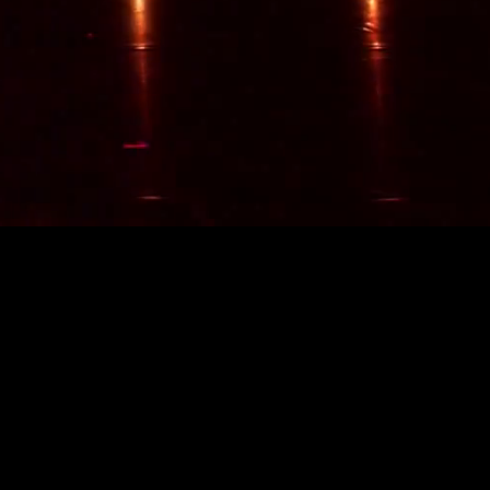
SET
et luovat upean visuaalisen
a maailmassa. Musiikin
aalaavat ilmaan kirkkaita
esityksestä voimakkaan wow-