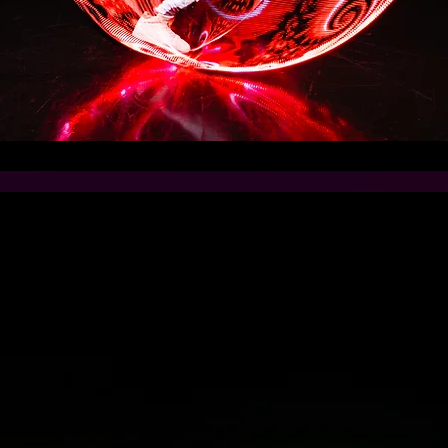
SITYKSISSÄ YHDISTY