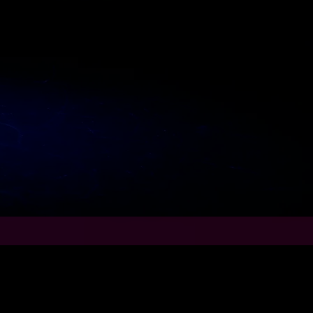
atiivisen Visual poi-
la esitykseen voidaan
, värejä, grafiikoita sekä
irtämällä n
e ilmaan
illa välineillä!
Logoja,
kuvia, yritysten nimiä,
 muotoja, värejä tai
sen koko graafinen ilme.
uvitus on rajana!
KSIIN