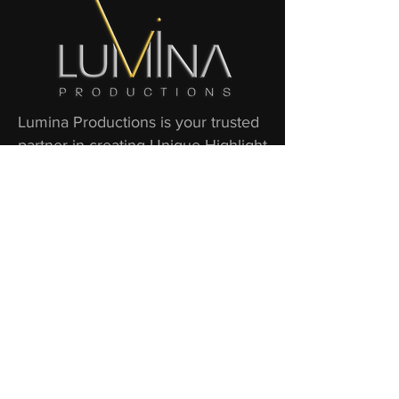
Lumina Productions is your trusted
partner in creating Unique Highlight
Shows! We believe in unforgettable
event memories!
OTA YHTEYTTÄ
Katra Solopuro
+358403514136
katra@luminaproductions.fi
www.luminaproductions.fi
YRITYSTIEDOT