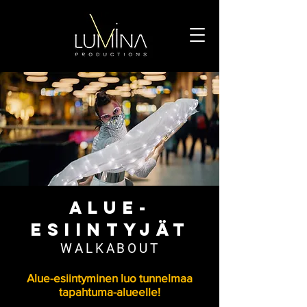
ALUE-
ESIINTYJÄT
WALKABOUT
Alue-esiintyminen luo tunnelmaa
tapahtuma-alueelle!