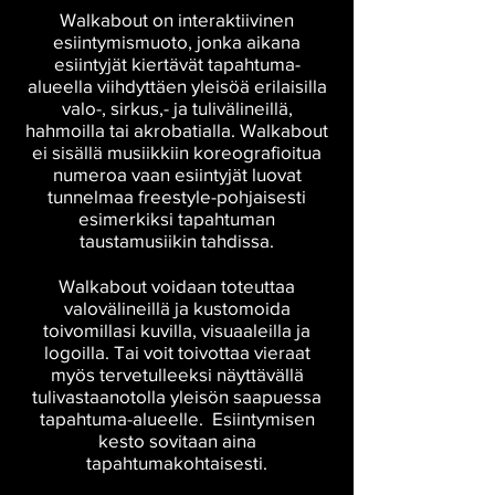
Walkabout on interaktiivinen
esiintymismuoto, jonka aikana
esiintyjät kiertävät tapahtuma-
alueella viihdyttäen yleisöä erilaisilla
valo-, sirkus,- ja tulivälineillä,
hahmoilla tai akrobatialla. Walkabout
ei sisällä musiikkiin koreografioitua
numeroa vaan esiintyjät luovat
tunnelmaa freestyle-pohjaisesti
esimerkiksi tapahtuman
taustamusiikin tahdissa.
Walkabout voidaan toteuttaa
valovälineillä ja kustomoida
toivomillasi kuvilla, visuaaleilla ja
logoilla. Tai voit toivottaa vieraat
myös tervetulleeksi näyttävällä
tulivastaanotolla yleisön saapuessa
tapahtuma-alueelle. Esiintymisen
kesto sovitaan aina
tapahtumakohtaisesti.