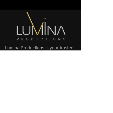
Lumina Productions is your trusted
partner in creating Unique Highlight
Shows! We believe in unforgettable
event memories!
CONTACT
Katra Solopuro
+358403514136
katra@luminaproductions.fi
www.luminaproductions.fi