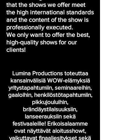
that the shows we offer meet
the high international standards
and the content of the show is
professionally executed.
We only want to offer the best,
high-quality shows for our
clients!
Lumina Productions toteuttaa
kansainvälisiä WOW-elämyksiä
yritystapahtumiin, seminaareihin,
gaaloihin, henkilöstötapahtumiin,
pikkujouluihin,
brändäystilaisuuksiin,
lanseerauksiin sekä
festivaaleille!
Erikoisalaamme
ovat näyttävät aloitusshowt,
vaikuttavat finaaliesitykset sekä